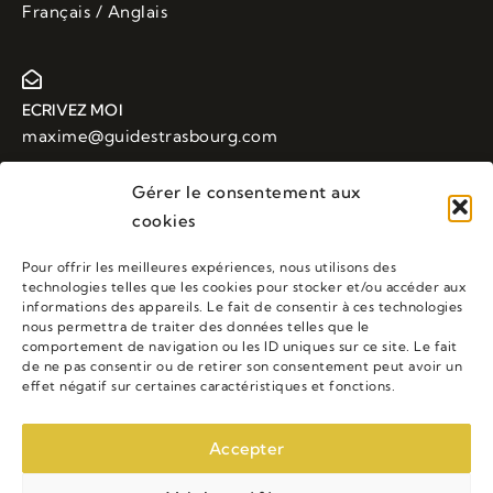
Français / Anglais
ECRIVEZ MOI
maxime@guidestrasbourg.com
Gérer le consentement aux
cookies
APPELEZ MOI
+33 (0)6 88 43 48 23
Pour offrir les meilleures expériences, nous utilisons des
technologies telles que les cookies pour stocker et/ou accéder aux
informations des appareils. Le fait de consentir à ces technologies
nous permettra de traiter des données telles que le
LIENS UTILES
comportement de navigation ou les ID uniques sur ce site. Le fait
de ne pas consentir ou de retirer son consentement peut avoir un
Accueil
Visites Guidées
Tarifs
effet négatif sur certaines caractéristiques et fonctions.
Accepter
Copyright ©
2025
Maxime Laravine - Tous droits réservés -