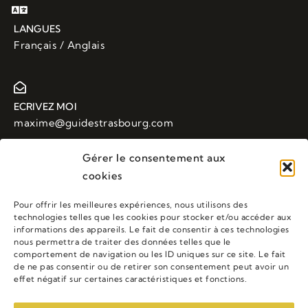
LANGUES
Français / Anglais
ECRIVEZ MOI
maxime@guidestrasbourg.com
Gérer le consentement aux
cookies
APPELEZ MOI
+33 (0)6 88 43 48 23
Pour offrir les meilleures expériences, nous utilisons des
technologies telles que les cookies pour stocker et/ou accéder aux
informations des appareils. Le fait de consentir à ces technologies
nous permettra de traiter des données telles que le
LIENS UTILES
comportement de navigation ou les ID uniques sur ce site. Le fait
de ne pas consentir ou de retirer son consentement peut avoir un
Accueil
Visites Guidées
Tarifs
effet négatif sur certaines caractéristiques et fonctions.