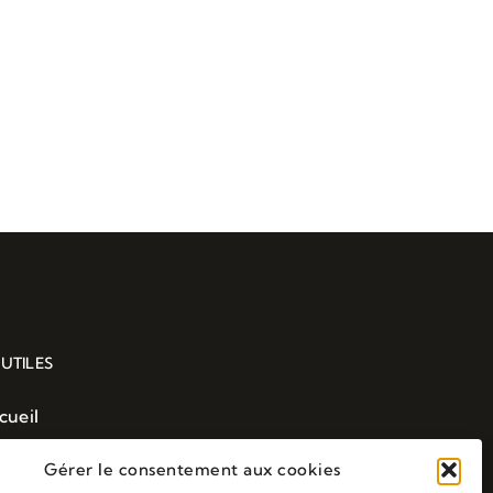
e.
 UTILES
cueil
sites Guidées
Gérer le consentement aux cookies
rifs