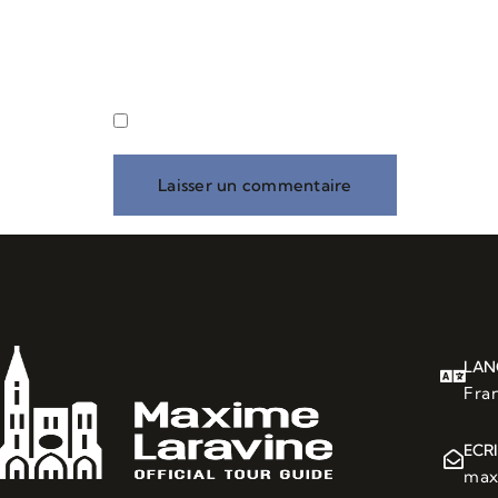
Site web
Enregistrer mon nom, mon e-mail et mon
LAN
Fran
ECR
max