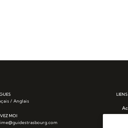
 site dans le navigateur pour mon prochain commentair
GUES
LIENS
çais / Anglais
Ac
IVEZ MOI
Vi
ime@guidestrasbourg.com
Ta