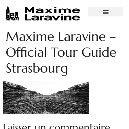
VISITES GUIDÉES
Maxime Laravine –
Official Tour Guide
Strasbourg
Laisser un commentaire