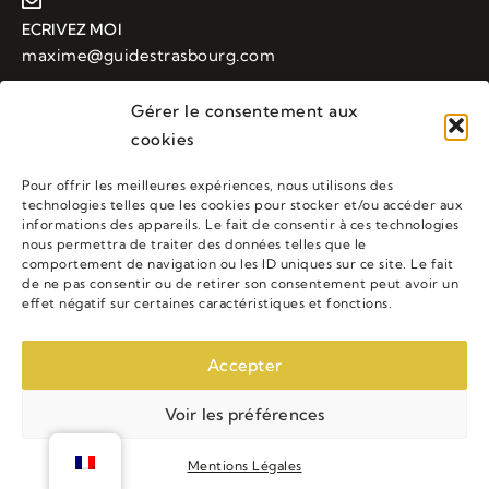
ECRIVEZ MOI
maxime@guidestrasbourg.com
Gérer le consentement aux
cookies
APPELEZ MOI
+33 (0)6 88 43 48 23
Pour offrir les meilleures expériences, nous utilisons des
technologies telles que les cookies pour stocker et/ou accéder aux
informations des appareils. Le fait de consentir à ces technologies
nous permettra de traiter des données telles que le
LIENS UTILES
comportement de navigation ou les ID uniques sur ce site. Le fait
de ne pas consentir ou de retirer son consentement peut avoir un
Accueil
Visites Guidées
Tarifs
effet négatif sur certaines caractéristiques et fonctions.
Accepter
Copyright ©
2025
Maxime Laravine - Tous droits réservés -
Voir les préférences
Mentions légales
Développé par
FlowYourSite
Mentions Légales